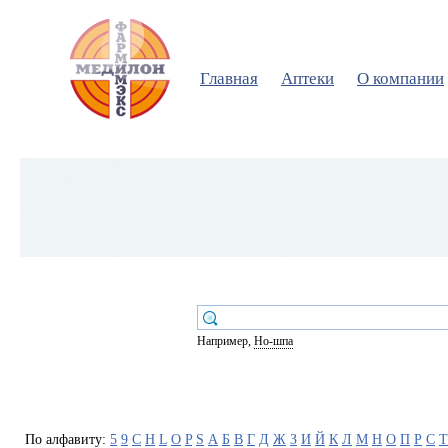
Главная
Аптеки
О компании
Например,
Но-шпа
По алфавиту:
5
9
C
H
L
O
P
S
А
Б
В
Г
Д
Ж
З
И
Й
К
Л
М
Н
О
П
Р
С
Т